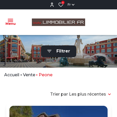
0
Fr
Menu
ACCUEIL
Filtrer
VENTES
LOCATIONS
VENTES
Accueil
Vente
Peone
RÉALISÉES
NOTRE
Trier par Les plus récentes
AGENCE
ESTIMATION
CONTACTEZ