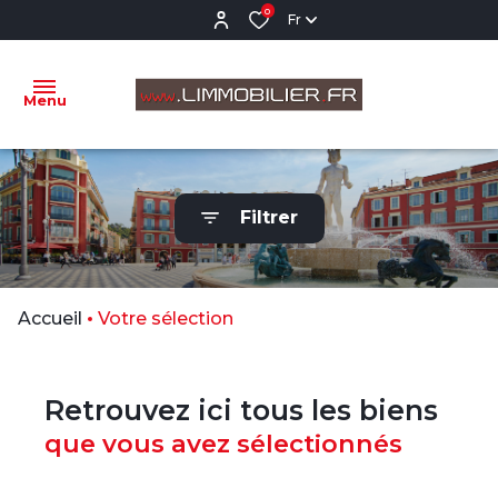
0
Fr
Menu
ACCUEIL
Filtrer
VENTES
LOCATIONS
VENTES
Accueil
Votre sélection
RÉALISÉES
NOTRE
Retrouvez ici tous les biens
AGENCE
que vous avez sélectionnés
ESTIMATION
CONTACTEZ