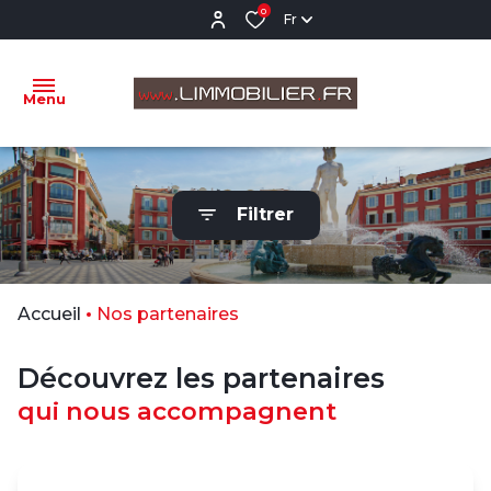
0
Fr
Menu
ACCUEIL
Filtrer
VENTES
LOCATIONS
VENTES
Accueil
Nos partenaires
RÉALISÉES
Découvrez les partenaires
NOTRE
AGENCE
qui nous accompagnent
ESTIMATION
CONTACTEZ